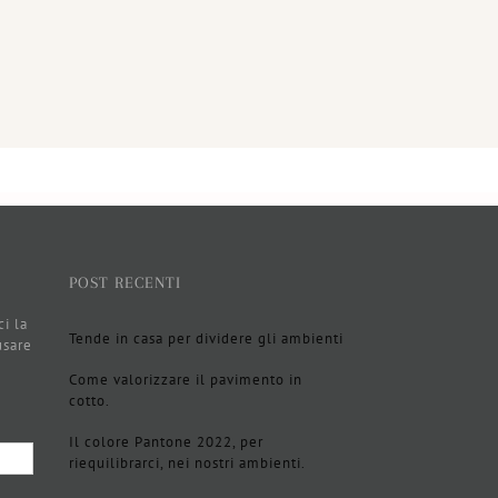
POST RECENTI
ci la
Tende in casa per dividere gli ambienti
usare
Come valorizzare il pavimento in
cotto.
Il colore Pantone 2022, per
riequilibrarci, nei nostri ambienti.