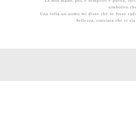
La mia mano, poi, è semplice e pulita, inc
simbolico che
Una volta un uomo mi disse che se fosse cadut
bellezza, convinta che ci s