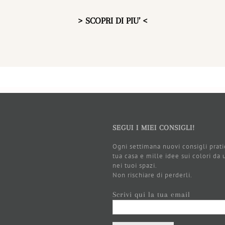
> SCOPRI DI PIU’ <
SEGUI I MIEI CONSIGLI!
Ogni settimana nuovi consigli prati
tua casa e mille idee sui colori da 
nei tuoi spazi.
Non rischiare di perderli.
Scrivi qui la tua email