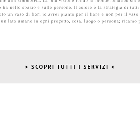
line alla simmetria. La mia visione tende al monocromatico sia c
 ha nello spazio e sulle persone. Il colore è la strategia di tutti 
o un vaso di fiori io avrei pianto per il fiore e non per il vaso 
ia un lato umano in ogni progetto, cosa, luogo o persona; ricamo
> SCOPRI TUTTI I SERVIZI <