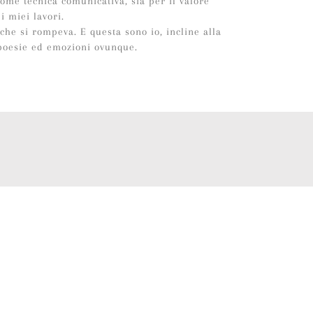
ome tecnica comunicativa, sia per il valore
i miei lavori.
che si rompeva. E questa sono io, incline alla
 poesie ed emozioni ovunque.