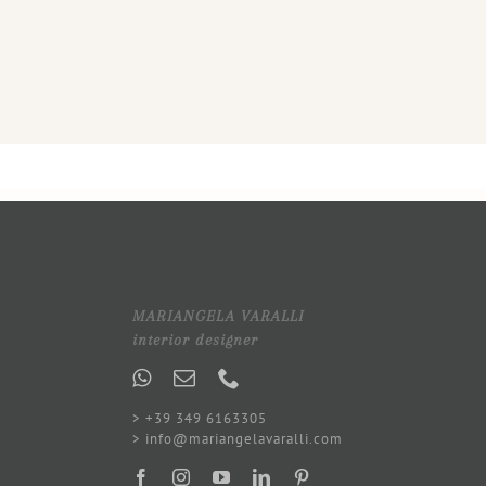
MARIANGELA VARALLI
interior designer
> +39 349 6163305
> info@mariangelavaralli.com