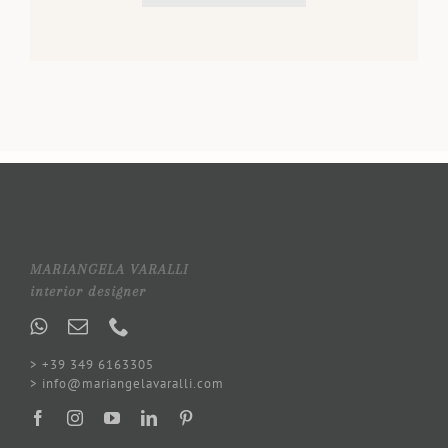
MARIANGELA VARALLI
interior designer
> +39 349 6163305
> info@mariangelavaralli.com