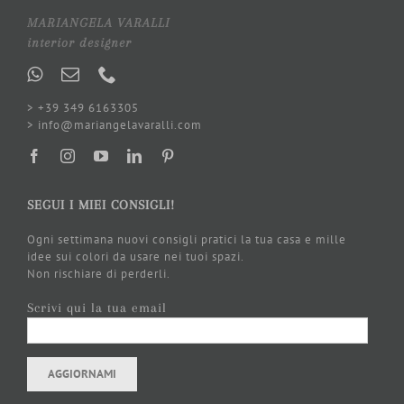
MARIANGELA VARALLI
interior designer
> +39 349 6163305
> info@mariangelavaralli.com
SEGUI I MIEI CONSIGLI!
Ogni settimana nuovi consigli pratici la tua casa e mille
idee sui colori da usare nei tuoi spazi.
Non rischiare di perderli.
Scrivi qui la tua email