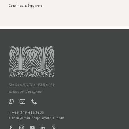
Continua a leggere
MARIANGELA VARALLI
interior designer
> +39 349 6163305
> info@mariangelavaralli.com