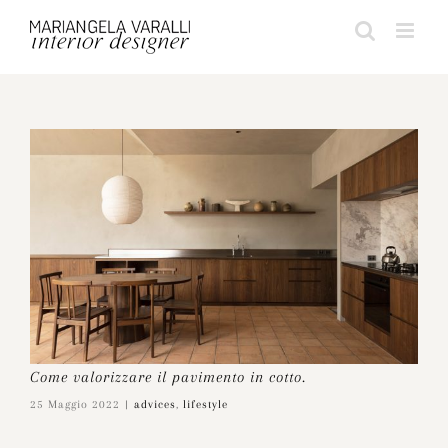
Salta
al
contenuto
Come valorizzare il pavimento in cotto.
25 Maggio 2022
|
advices
,
lifestyle