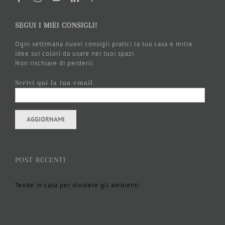
SEGUI I MIEI CONSIGLI!
Ogni settimana nuovi consigli pratici la tua casa e mille
idee sui colori da usare nei tuoi spazi.
Non rischiare di perderli.
Scrivi qui la tua email
POST RECENTI
Tende in casa per dividere gli ambienti