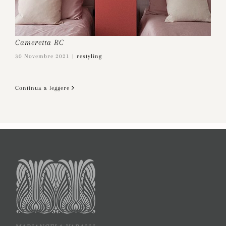
Cameretta RC
30 Novembre 2021
|
restyling
Continua a leggere