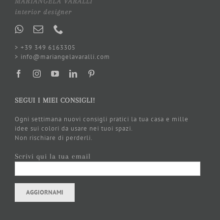
MARIANGELA VARALLI
interior designer
> +39 349 6163305
> info@mariangelavaralli.com
SEGUI I MIEI CONSIGLI!
Ogni settimana nuovi consigli pratici la tua casa e mille
idee sui colori da usare nei tuoi spazi.
Non rischiare di perderli.
Scrivi qui la tua email