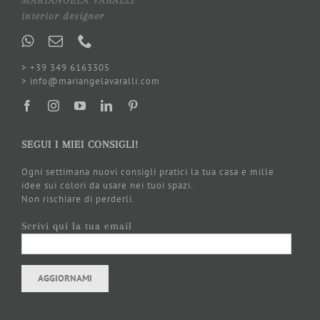
interior designer
> +39 349 6163305
> info@mariangelavaralli.com
SEGUI I MIEI CONSIGLI!
Ogni settimana nuovi consigli pratici la tua casa e mille
idee sui colori da usare nei tuoi spazi.
Non rischiare di perderli.
Scrivi qui la tua email