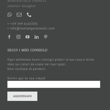
MARIANGELA VARALLI
interior designer
> +39 349 6163305
> info@mariangelavaralli.com
SEGUI I MIEI CONSIGLI!
Ogni settimana nuovi consigli pratici la tua casa e mille
idee sui colori da usare nei tuoi spazi.
Non rischiare di perderli.
Scrivi qui la tua email